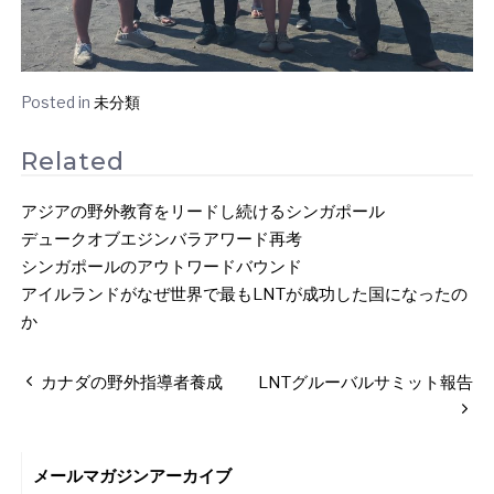
Posted in
未分類
Related
アジアの野外教育をリードし続けるシンガポール
デュークオブエジンバラアワード再考
シンガポールのアウトワードバウンド
アイルランドがなぜ世界で最もLNTが成功した国になったの
か
投
カナダの野外指導者養成
LNTグルーバルサミット報告
稿
ナ
ビ
メールマガジンアーカイブ