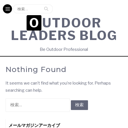
検
索:
OUTDOOR
LEADERS BLOG
Be Outdoor Professional
Nothing Found
It seems we can’t find what you’re looking for. Perhaps
searching can help.
検
索:
メールマガジンアーカイブ