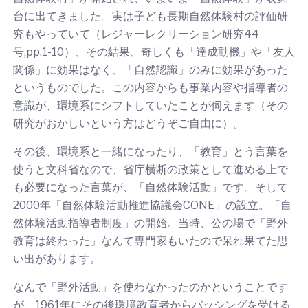
台に出てきました。実は子ども長期自然体験村の評価研
究もやっていて（レジャーレクリーション研究44
号,pp.1-10）、その結果、奇しくも「達成動機」や「友人
関係」に効果はなく、「自然認識」のみに効果があった
というものでした。この内容からも事業内容や指導者の
意識が、環境系にシフトしていたことが伺えます（その
研究がおかしいという方はどうぞご自由に）。
その後、環境系と一緒になったり、「教育」とう言葉を
使うと文科省なので、省庁横断の政策として進める上で
も必要になった言葉が、「自然体験活動」です。そして
2000年「自然体験活動推進協議会CONE」の設立。「自
然体験活動指導者制度」の開始。当時、公の場で「野外
教育は終わった」なんて専門家もいたので呆れ果てた思
い出があります。
なんで「野外活動」を使わなかったのかということです
が、1961年にその後環境教育者からバッシングを受ける