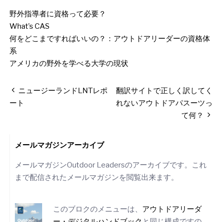
野外指導者に資格って必要？
What’s CAS
何をどこまですればいいの？：アウトドアリーダーの資格体
系
アメリカの野外を学べる大学の現状
投
ニュージーランドLNTレポ
翻訳サイトで正しく訳してく
稿
ート
れないアウトドアパスーツっ
て何？
ナ
ビ
ゲ
メールマガジンアーカイブ
ー
メールマガジンOutdoor Leadersのアーカイブです。これ
シ
まで配信されたメールマガジンを閲覧出来ます。
ョ
ン
このブロクのメニューは、
アウトドアリーダ
ー・デジタルハンドブック
と同じ構成ですの