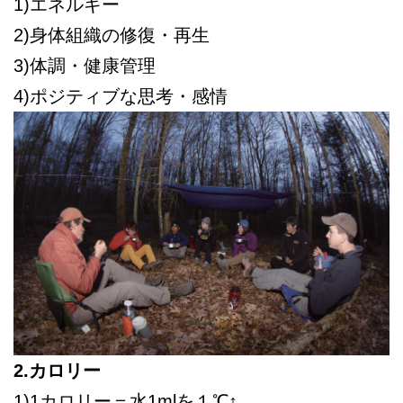
1)エネルギー
2)身体組織の修復・再生
3)体調・健康管理
4)ポジティブな思考・感情
2.カロリー
1)1カロリー＝水1mlを１℃↑