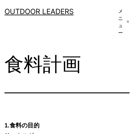
コ
OUTDOOR LEADERS
メ
ン
ニ
テ
ュ
ー
ン
ツ
食料計画
へ
ス
キ
ッ
プ
1.食料の目的