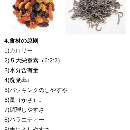
4.食材の原則
1)カロリー
2)５大栄養素（6:2:2）
3)水分含有量↓
4)廃棄率↓
5)パッキングのしやすや
6)量（かさ）↓
7)調理しやすさ
8)バラエティー
9)手に入りやすさ