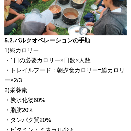
5.2.バルクオペレーションの手順
1)総カロリー
・1日の必要カロリー×日数×人数
・トレイルフード：朝夕食カロリー=総カロリ
ー×2/3
2)栄養素
・炭水化物60%
・脂肪20%
・タンパク質20%
・ビタミン・ミネラル少々