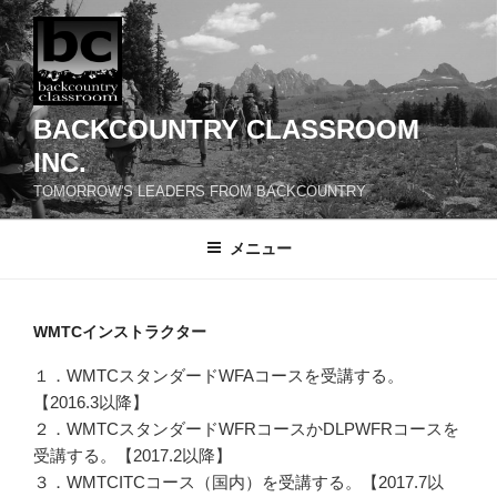
コ
ン
テ
ン
ツ
BACKCOUNTRY CLASSROOM
へ
INC.
ス
TOMORROW'S LEADERS FROM BACKCOUNTRY
キ
ッ
メニュー
プ
WMTCインストラクター
１．WMTCスタンダードWFAコースを受講する。
【2016.3以降】
２．WMTCスタンダードWFRコースかDLPWFRコースを
受講する。【2017.2以降】
３．WMTCITCコース（国内）を受講する。【2017.7以