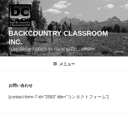
コ
ン
テ
ン
ツ
BACKCOUNTRY CLASSROOM
へ
INC.
ス
TOMORROW'S LEADERS FROM BACKCOUNTRY
キ
ッ
メニュー
プ
お問い合わせ
[contact-form-7 id=”2583″ title=”コンタクトフォーム”]