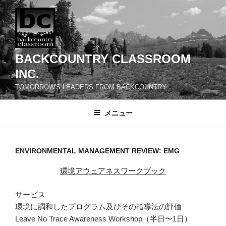
コ
ン
テ
ン
ツ
BACKCOUNTRY CLASSROOM
へ
INC.
ス
TOMORROW'S LEADERS FROM BACKCOUNTRY
キ
ッ
メニュー
プ
ENVIRONMENTAL MANAGEMENT REVIEW: EMG
環境アウェアネスワークブック
サービス
環境に調和したプログラム及びその指導法の評価
Leave No Trace Awareness Workshop（半日〜1日）