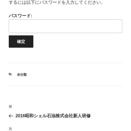
するには以下にパスワードを入力してください。
パスワード:
カ
未分類
テ
ゴ
リ
ー
投
前
前
稿
の
2016昭和シェル石油株式会社新人研修
ナ
投
ビ
稿
次
次