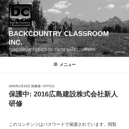
コ
ン
テ
ン
ツ
BACKCOUNTRY CLASSROOM
へ
INC.
ス
TOMORROW'S LEADERS FROM BACKCOUNTRY
キ
ッ
メニュー
プ
投
2000年2月20日
投稿者:
OFFICE
稿
保護中: 2016広島建設株式会社新人
日:
研修
このコンテンツはパスワードで保護されています。閲覧