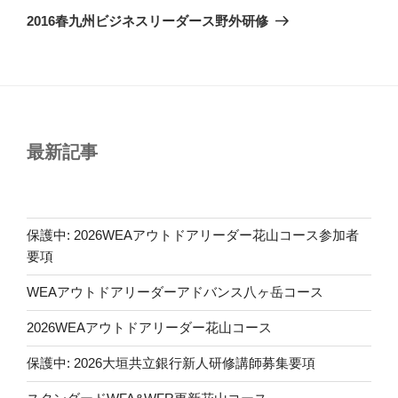
ゲ
の
2016春九州ビジネスリーダース野外研修
投
ー
稿
シ
ョ
ン
最新記事
保護中: 2026WEAアウトドアリーダー花山コース参加者
要項
WEAアウトドアリーダーアドバンス八ヶ岳コース
2026WEAアウトドアリーダー花山コース
保護中: 2026大垣共立銀行新人研修講師募集要項