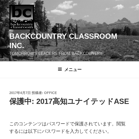
コ
ン
テ
ン
ツ
BACKCOUNTRY CLASSROOM
へ
INC.
ス
TOMORROW'S LEADERS FROM BACKCOUNTRY
キ
ッ
メニュー
プ
投
2017年4月7日
投稿者:
OFFICE
稿
保護中: 2017高知ユナイテッドASE
日:
このコンテンツはパスワードで保護されています。閲覧
するには以下にパスワードを入力してください。