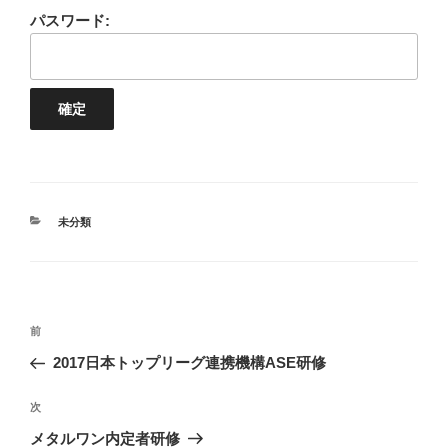
パスワード:
カ
未分類
テ
ゴ
リ
ー
投
前
前
稿
の
2017日本トップリーグ連携機構ASE研修
ナ
投
ビ
稿
次
次
ゲ
の
メタルワン内定者研修