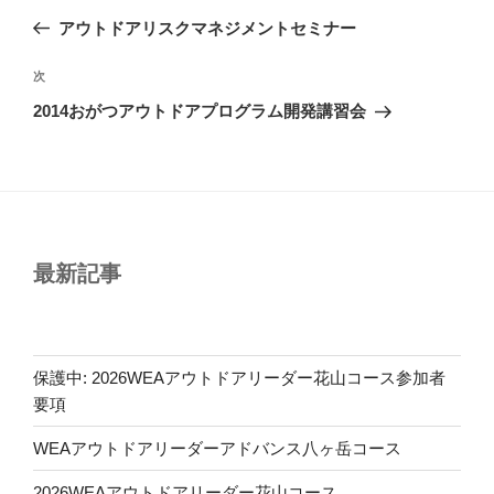
稿
の
アウトドアリスクマネジメントセミナー
ナ
投
ビ
稿
次
次
ゲ
の
2014おがつアウトドアプログラム開発講習会
投
ー
稿
シ
ョ
ン
最新記事
保護中: 2026WEAアウトドアリーダー花山コース参加者
要項
WEAアウトドアリーダーアドバンス八ヶ岳コース
2026WEAアウトドアリーダー花山コース