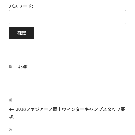
パスワード:
カ
未分類
テ
ゴ
リ
ー
投
前
前
稿
の
2018ファジアーノ岡山ウィンターキャンプスタッフ要
ナ
投
項
ビ
稿
ゲ
次
次