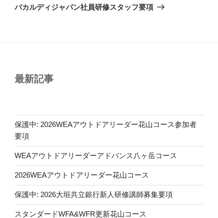
の
ー
バカルディジャパン社員研修スタッフ要項
投
シ
稿
ョ
ン
最新記事
保護中: 2026WEAアウトドアリーダー花山コース参加者
要項
WEAアウトドアリーダーアドバンス八ヶ岳コース
2026WEAアウトドアリーダー花山コース
保護中: 2026大垣共立銀行新人研修講師募集要項
スタンダードWFA&WFR更新花山コース