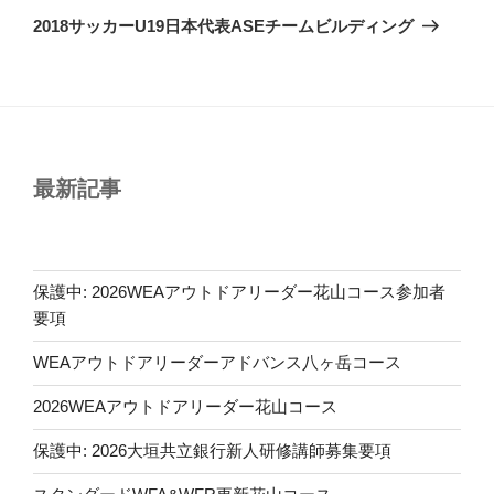
ゲ
の
2018サッカーU19日本代表ASEチームビルディング
投
ー
稿
シ
ョ
ン
最新記事
保護中: 2026WEAアウトドアリーダー花山コース参加者
要項
WEAアウトドアリーダーアドバンス八ヶ岳コース
2026WEAアウトドアリーダー花山コース
保護中: 2026大垣共立銀行新人研修講師募集要項