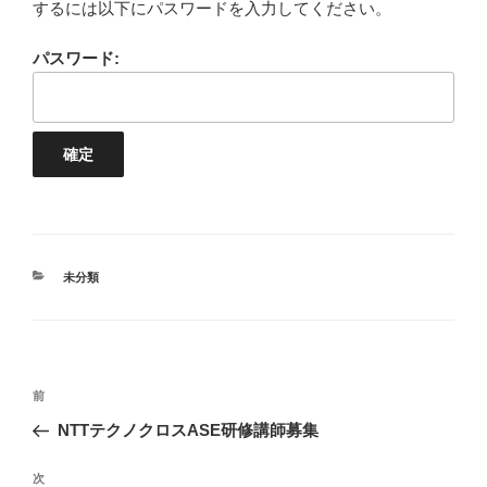
するには以下にパスワードを入力してください。
パスワード:
カ
未分類
テ
ゴ
リ
ー
投
前
前
稿
の
NTTテクノクロスASE研修講師募集
ナ
投
ビ
稿
次
次