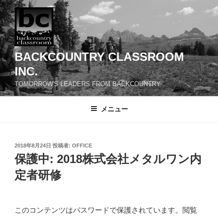
コ
ン
テ
ン
ツ
BACKCOUNTRY CLASSROOM
へ
INC.
ス
TOMORROW'S LEADERS FROM BACKCOUNTRY
キ
ッ
メニュー
プ
投
2018年8月24日
投稿者:
OFFICE
稿
保護中: 2018株式会社メタルワン内
日:
定者研修
このコンテンツはパスワードで保護されています。閲覧