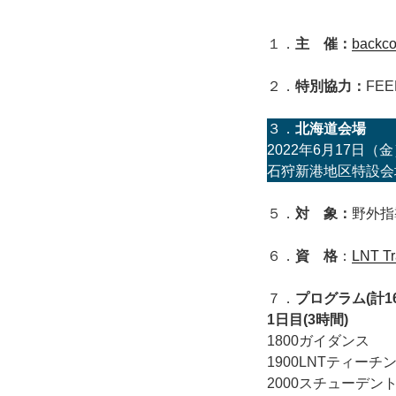
１．
主 催：
backco
２．
特別協力：
FEE
３．
北海道会場
2022年6月17日（金）
石狩新港地区特設会
５．
対 象：
野外指
６．
資 格
：
LNT Tr
７．
プログラム(計1
1日目(3時間)
1800ガイダンス
1900LNTティー
2000スチューデン