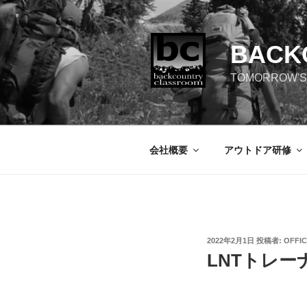
コ
ン
テ
BACK
ン
ツ
TOMORROW'S
へ
ス
キ
ッ
会社概要
アウトドア研修
プ
投
2022年2月1日
投稿者:
OFFI
稿
LNTトレ
日: