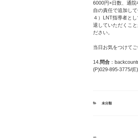
6000円×日数、通
自の責任で追加して
４）LNT指導者と
退していただくこと
ださい。
当日お気をつけてご
14.
問合
：backcoun
(P)029-895-3775/(E
カ
未分類
テ
ゴ
リ
ー
投