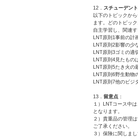
12．
スチューデント
以下のトピックから
ます。どのトピック
自主学習し、関連す
LNT原則1事前の計
LNT原則2影響の
LNT原則3ゴミの適
LNT原則4見たもの
LNT原則5たき火の
LNT原則6野生動物
LNT原則7他のビジ
13．
留意点
：
１）LNTコース中
となります。
２）貴重品の管理は
ご了承ください。
３）保険に関しまし