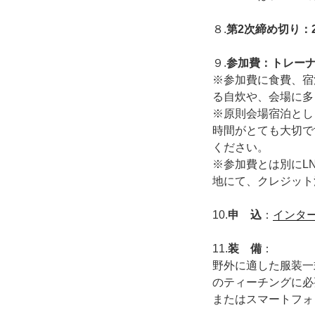
８.
第2次締め切り：2
９.
参加費：トレーナー
※参加費に食費、宿
る自炊や、会場に多
※原則会場宿泊とし
時間がとても大切で
ください。
※参加費とは別にLN
地にて、クレジット
10.
申 込
：
インタ
11.
装 備
：
野外に適した服装一
のティーチングに必
またはスマートフォ