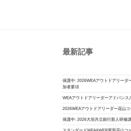
投
ナ
稿
ビ
ゲ
ー
シ
最新記事
ョ
ン
保護中: 2026WEAアウトドアリー
加者要項
WEAアウトドアリーダーアドバンス
2026WEAアウトドアリーダー花山
保護中: 2026大垣共立銀行新人研修
スタンダードWFA&WFR更新花山コ