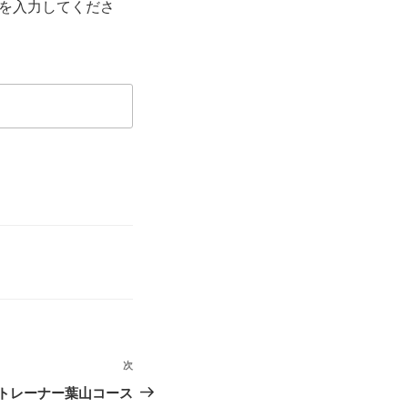
を入力してくださ
次
次
の
Tトレーナー葉山コース