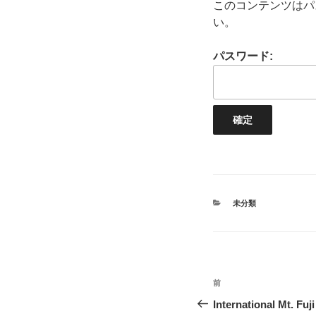
このコンテンツはパ
い。
パスワード:
カ
未分類
テ
ゴ
リ
ー
投
前
前
稿
の
International Mt. Fuj