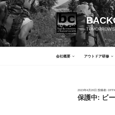
コ
ン
テ
BACK
ン
ツ
TOMORROW'S
へ
ス
キ
ッ
会社概要
アウトドア研修
プ
投
2023年4月20日
投稿者:
OFFI
稿
保護中: 
日: