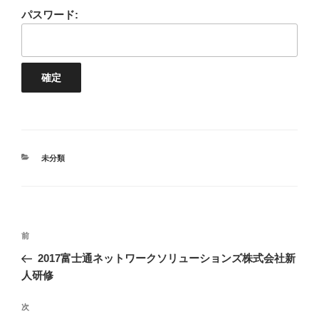
パスワード:
カ
未分類
テ
ゴ
リ
ー
投
前
前
稿
の
2017富士通ネットワークソリューションズ株式会社新
ナ
投
人研修
ビ
稿
ゲ
次
次