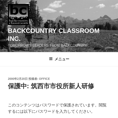
コ
ン
テ
ン
ツ
BACKCOUNTRY CLASSROOM
へ
INC.
ス
TOMORROW'S LEADERS FROM BACKCOUNTRY
キ
ッ
メニュー
プ
投
2000年2月20日
投稿者:
OFFICE
稿
保護中: 筑西市市役所新人研修
日:
このコンテンツはパスワードで保護されています。閲覧
するには以下にパスワードを入力してください。