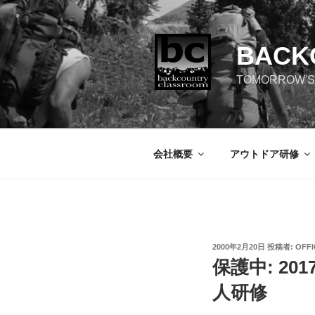
コ
ン
テ
BACK
ン
ツ
TOMORROW'S
へ
ス
キ
ッ
会社概要
アウトドア研修
プ
投
2000年2月20日
投稿者:
OFFI
稿
保護中: 2
日:
人研修