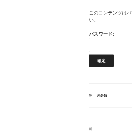
このコンテンツはパ
い。
パスワード:
カ
未分類
テ
ゴ
リ
ー
投
前
前