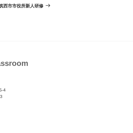
の
筑西市市役所新人研修
投
稿
assroom
-4
3