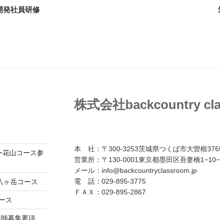
ム開発社員研修
株式会社backcountry cl
本 社：〒300-3253茨城県つくば市大曽根3765
ダー花山コース参
営業所：〒130-0001東京都墨田区吾妻橋1−10−
メール：info@backcountryclassroom.jp
電 話：029-895-3775
八ヶ岳コース
ＦＡＸ：029-895-2867
コース
講師募集要項