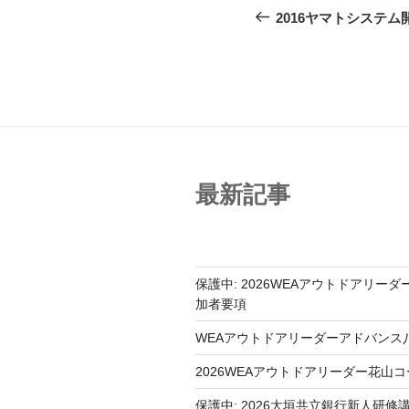
稿
の
2016ヤマトシステ
投
ナ
稿
ビ
ゲ
ー
シ
最新記事
ョ
ン
保護中: 2026WEAアウトドアリー
加者要項
WEAアウトドアリーダーアドバンス
2026WEAアウトドアリーダー花山
保護中: 2026大垣共立銀行新人研修