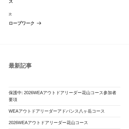
ス
ビ
稿
ゲ
次
次
の
ー
ロープワーク
投
シ
稿
ョ
ン
最新記事
保護中: 2026WEAアウトドアリーダー花山コース参加者
要項
WEAアウトドアリーダーアドバンス八ヶ岳コース
2026WEAアウトドアリーダー花山コース