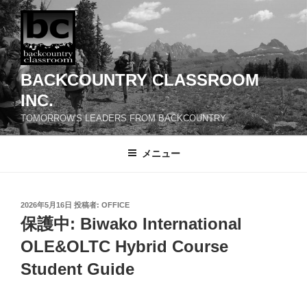
コ
ン
テ
ン
ツ
BACKCOUNTRY CLASSROOM
へ
INC.
ス
TOMORROW'S LEADERS FROM BACKCOUNTRY
キ
ッ
メニュー
プ
投
2026年5月16日
投稿者:
OFFICE
稿
保護中: Biwako International
日:
OLE&OLTC Hybrid Course
Student Guide