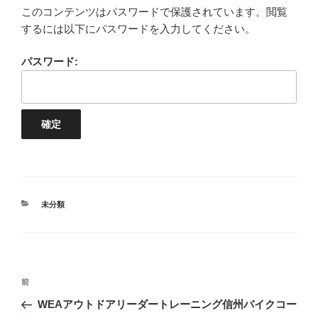
このコンテンツはパスワードで保護されています。閲覧
するには以下にパスワードを入力してください。
パスワード:
カ
未分類
テ
ゴ
リ
ー
投
前
前
稿
の
WEAアウトドアリーダートレーニング信州バイクコー
ナ
投