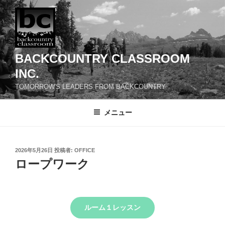
コ
ン
テ
ン
ツ
BACKCOUNTRY CLASSROOM
へ
INC.
ス
TOMORROW'S LEADERS FROM BACKCOUNTRY
キ
ッ
メニュー
プ
投
2026年5月26日
投稿者:
OFFICE
稿
ロープワーク
日:
ルーム１レッスン