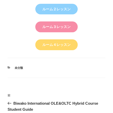
ルーム２レッスン
ルーム３レッスン
ルーム４レッスン
カ
未分類
テ
ゴ
リ
ー
投
前
前
稿
の
Biwako International OLE&OLTC Hybrid Course
ナ
投
Student Guide