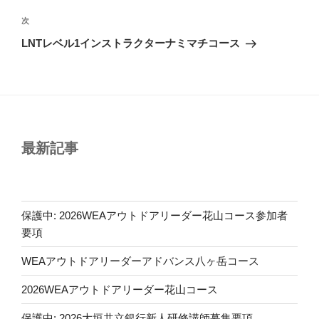
ビ
稿
ゲ
次
次
の
ー
LNTレベル1インストラクターナミマチコース
投
シ
稿
ョ
ン
最新記事
保護中: 2026WEAアウトドアリーダー花山コース参加者
要項
WEAアウトドアリーダーアドバンス八ヶ岳コース
2026WEAアウトドアリーダー花山コース
保護中: 2026大垣共立銀行新人研修講師募集要項